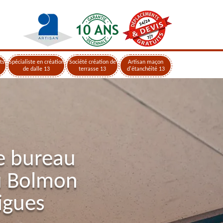
ts
Spécialiste en création
Société création de
Artisan maçon
de dalle 13
terrasse 13
d'étanchéité 13
e bureau
u Bolmon
igues