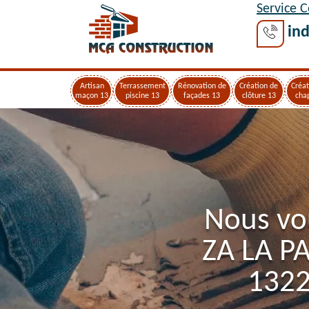
Service 
ind
Artisan
Terrassement
Rénovation de
Création de
Créat
maçon 13
piscine 13
façades 13
clôture 13
cha
Nous vo
ZA LA P
1322