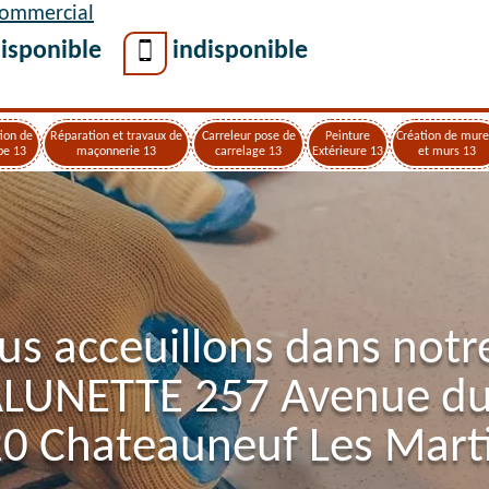
Commercial
isponible
indisponible
ion de
Réparation et travaux de
Carreleur pose de
Peinture
Création de mure
pe 13
maçonnerie 13
carrelage 13
Extérieure 13
et murs 13
us acceuillons dans notr
ALUNETTE 257 Avenue d
0 Chateauneuf Les Mart