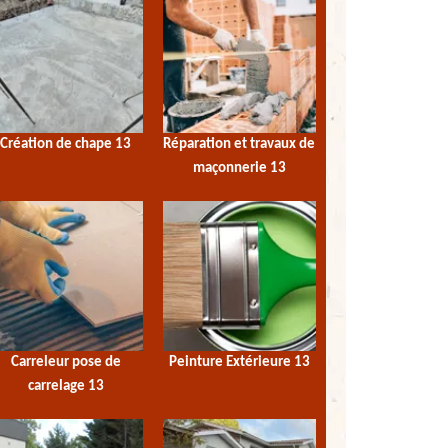
Création de chape 13
Réparation et travaux de
maçonnerie 13
Carreleur pose de
Peinture Extérieure 13
carrelage 13