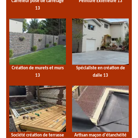
Carreleur pose de carrelage
Peinture Extérieure 13
13
Création de murets et murs
Spécialiste en création de
13
dalle 13
Société création de terrasse
Artisan maçon d'étanchéité