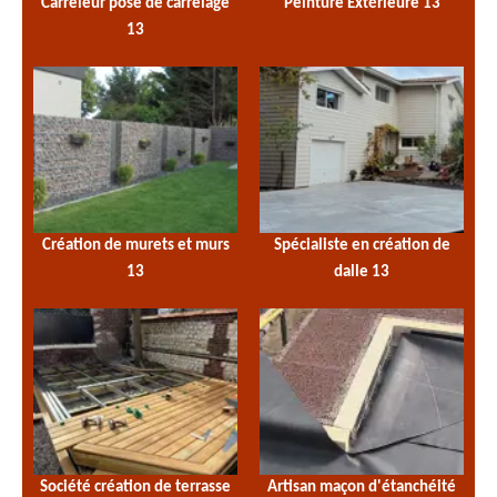
Carreleur pose de carrelage
Peinture Extérieure 13
13
Création de murets et murs
Spécialiste en création de
13
dalle 13
Société création de terrasse
Artisan maçon d'étanchéité