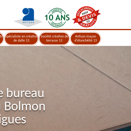
ts
Spécialiste en création
Société création de
Artisan maçon
de dalle 13
terrasse 13
d'étanchéité 13
e bureau
u Bolmon
igues