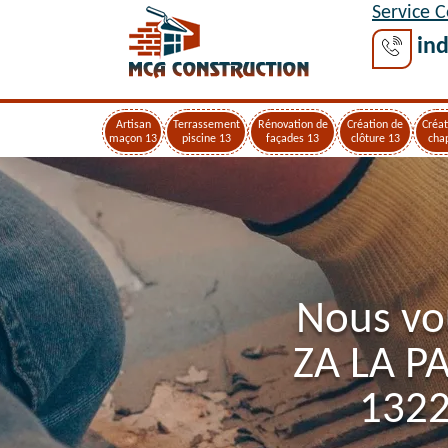
Service 
ind
Artisan
Terrassement
Rénovation de
Création de
Créat
maçon 13
piscine 13
façades 13
clôture 13
cha
Nous vo
ZA LA P
1322