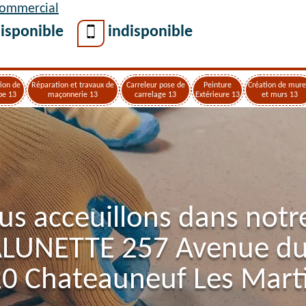
Commercial
isponible
indisponible
ion de
Réparation et travaux de
Carreleur pose de
Peinture
Création de mure
pe 13
maçonnerie 13
carrelage 13
Extérieure 13
et murs 13
us acceuillons dans notr
ALUNETTE 257 Avenue d
0 Chateauneuf Les Mart