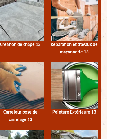
Création de chape 13
Réparation et travaux de
maçonnerie 13
Carreleur pose de
Peinture Extérieure 13
carrelage 13