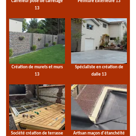
Carreleur pose de carrelage
Peinture Extérieure 13
13
Création de murets et murs
Spécialiste en création de
13
dalle 13
Société création de terrasse
Artisan maçon d'étanchéité